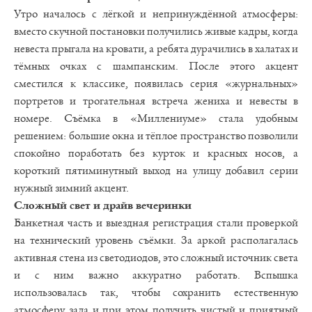
Утро началось с лёгкой и непринуждённой атмосферы:
вместо скучной постановки получились живые кадры, когда
невеста прыгала на кровати, а ребята дурачились в халатах и
тёмных очках с шампанским. После этого акцент
сместился к классике, появилась серия «журнальных»
портретов и трогательная встреча жениха и невесты в
номере. Съёмка в «Миллениуме» стала удобным
решением: большие окна и тёплое пространство позволили
спокойно поработать без курток и красных носов, а
короткий пятиминутный выход на улицу добавил серии
нужный зимний акцент.
Сложный свет и драйв вечеринки
Банкетная часть и выездная регистрация стали проверкой
на технический уровень съёмки. За аркой располагалась
активная стена из светодиодов, это сложный источник света
и с ним важно аккуратно работать. Вспышка
использовалась так, чтобы сохранить естественную
атмосферу зала и при этом получить чистый и приятный