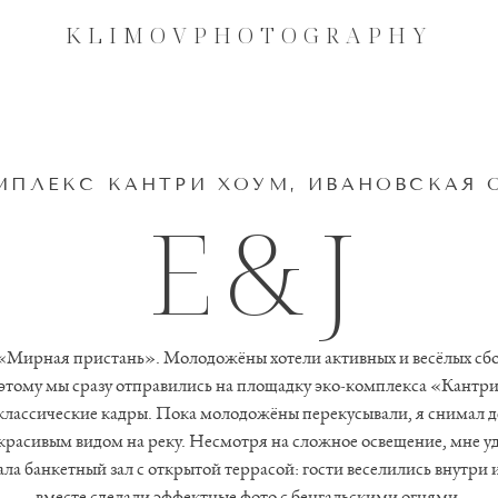
KLIMOVPHOTOGRAPHY
KLIMOVPHOTOGRAPHY
МПЛЕКС КАНТРИ ХОУМ, ИВАНОВСКАЯ 
E & J
«Мирная пристань». Молодожёны хотели активных и весёлых сбо
этому мы сразу отправились на площадку эко-комплекса «Кантр
 классические кадры. Пока молодожёны перекусывали, я снимал д
 красивым видом на реку. Несмотря на сложное освещение, мне уд
а банкетный зал с открытой террасой: гости веселились внутри 
вместе сделали эффектные фото с бенгальскими огнями.