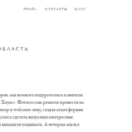
ПРАЙС
ПРАЙС
КОНТАКТЫ
КОНТАКТЫ
БЛОГ
БЛОГ
ОБЛАСТЬ
ров: мы немного подурачились и выпили
и Хоум». Фотосессию решили провести на
екор и welcome-зону, создав атмосферные
алось сделать визуально интересные
и выходили подышать. А вечером мы все