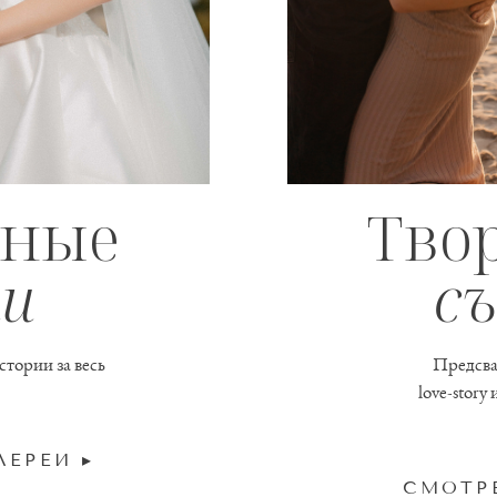
бные
Тво
ии
с
тории за весь
Предсва
love-story
ЛЕРЕИ ▸
СМОТРЕ