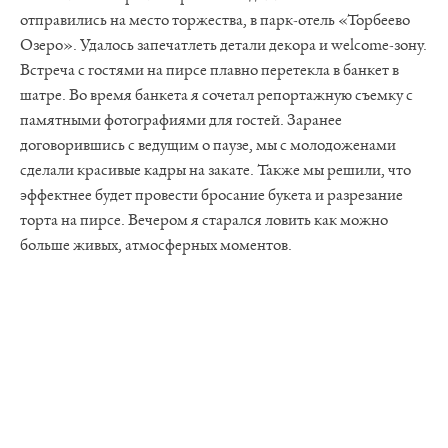
отправились на место торжества, в парк-отель «Торбеево
Озеро». Удалось запечатлеть детали декора и welcome-зону.
Встреча с гостями на пирсе плавно перетекла в банкет в
шатре. Во время банкета я сочетал репортажную съемку с
памятными фотографиями для гостей. Заранее
договорившись с ведущим о паузе, мы с молодоженами
сделали красивые кадры на закате. Также мы решили, что
эффектнее будет провести бросание букета и разрезание
торта на пирсе. Вечером я старался ловить как можно
больше живых, атмосферных моментов.