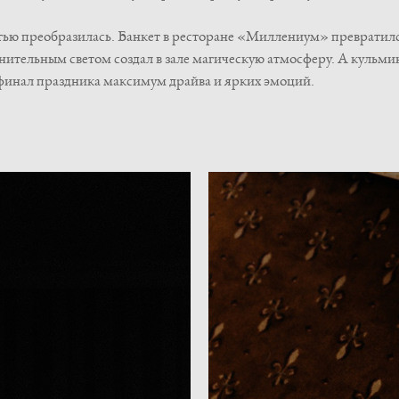
тью преобразилась. Банкет в ресторане «Миллениум» превратил
тельным светом создал в зале магическую атмосферу. А кульми
в финал праздника максимум драйва и ярких эмоций.