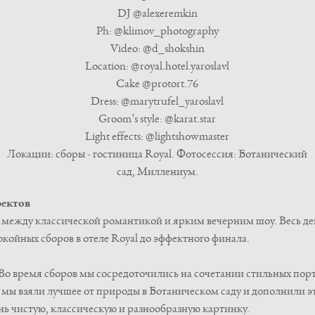
DJ @alexeremkin
Ph: @klimov_photography
Video: @d_shokshin
Location: @royal.hotel.yaroslavl
Cake @protort.76
Dress: @marytrufel_yaroslavl
Groom’s style: @karat.star
Light effects: @lightshowmaster
Локации: cборы - гостиница Royal. Фотосессия: Ботанический
сад, Миллениум.
фектов
 между классической романтикой и ярким вечерним шоу. Весь де
окойных сборов в отеле Royal до эффектного финала.
 Во время сборов мы сосредоточились на сочетании стильных пор
 мы взяли лучшее от природы в Ботаническом саду и дополнили эт
ь чистую, классическую и разнообразную картинку.